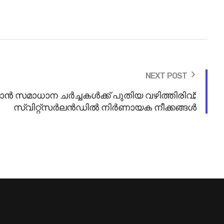
NEXT POST
ൻ സമാധാന ചർച്ചകൾക്ക് പുതിയ വഴിത്തിരിവ്;
സ്വിറ്റ്സർലൻഡിൽ നിർണായക നീക്കങ്ങൾ