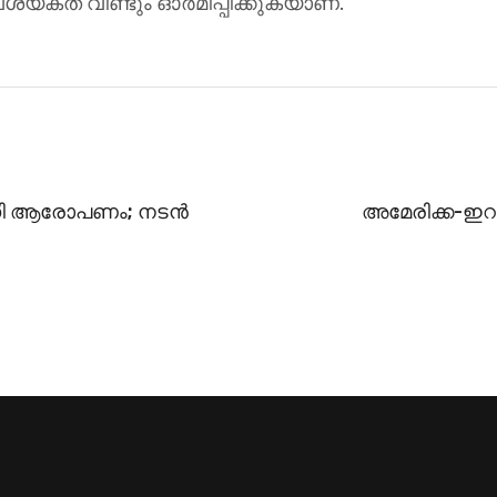
യകത വീണ്ടും ഓർമിപ്പിക്കുകയാണ്.
 ഐഡി ആരോപണം; നടൻ
അമേരിക്ക-ഇറാ