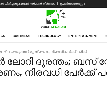
കാൻ നിർദേശം
ഉപതിരഞ്ഞെടുപ്പ് തോൽവി മനപ്പൂർവമോ? ബിജെപിക്കെതിരെ അഖ
ICS
BUSINESS
TECHNOLOGY
ENTERTAINMENT
േക്ക് പാഞ്ഞുകയറി മൂന്ന് മരണം, നിരവധി പേർക്ക് പരിക്ക്
 ലോറി ദുരന്തം; ബസ് സ്റ്റ
ണം, നിരവധി പേർക്ക് പരി