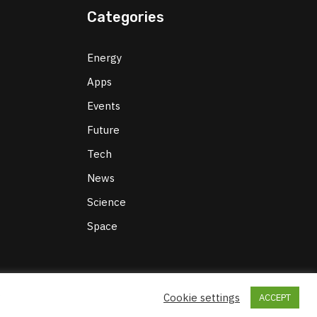
Categories
Energy
Apps
Events
Future
Tech
News
Science
Space
g
Cookie settings
ACCEPT
CT
SITEMAP
TERMS AND CONDITIONS
COOKIE POLICY
PRIVACY POLICY