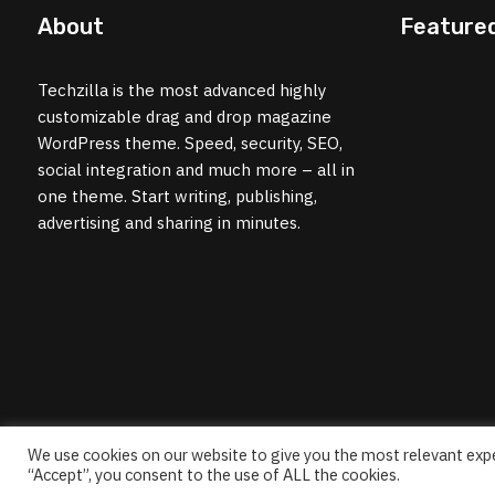
About
Feature
Techzilla is the most advanced highly
customizable drag and drop magazine
WordPress theme. Speed, security, SEO,
social integration and much more – all in
one theme. Start writing, publishing,
advertising and sharing in minutes.
We use cookies on our website to give you the most relevant expe
Privacy Policy
/ © 2024 www.voicekeralam.com All Rights 
“Accept”, you consent to the use of ALL the cookies.