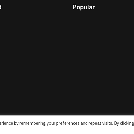
d
Popular
rience by remembering your preferences and repeat visits. By clickin
Reserved
CONTA