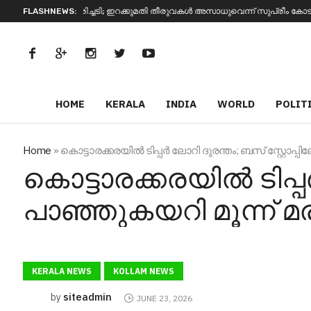
ി; ഇറക്കുമതി തീരുവകൾ അസാധുവെന്ന് സുപ്രീം കോടതി, പിരിച്ച തുക മടക്കി നൽ
FLASHNEWS:
HOME
KERALA
INDIA
WORLD
POLIT
Home
»
കൊട്ടാരക്കരയിൽ ടിപ്പർ ലോറി ദുരന്തം; ബസ് സ്റ്റോപ്പില
കൊട്ടാരക്കരയിൽ ടിപ്പർ
പാഞ്ഞുകയറി മൂന്ന് മര
KERALA NEWS
KOLLAM NEWS
siteadmin
by
JUNE 23, 2026