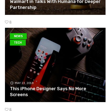
Walmart in Talks With Humana for Deeper
Partnership
8
NEWS
TECH
MAY 23, 2018
This iPhone Designer Says No More
Screens
8