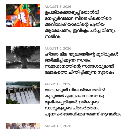
AUGUST 6, 2026
ഉപതിരഞ്ഞെടുപ്പ് തോൽവി
മനപ്പൂർവമോ? ബിജെപിക്കെതിരെ
അഖിലേഷ് യാദവിന്റെ പുതിയ
ആരോപണം; ഇവിഎം ചർച്ച വീണ്ടും
സജീവം
AUGUST 6, 2026
ഹിരോഷിമ: യുദ്ധത്തിന്റെ മുറിവുകൾ
ഓർമ്മിപ്പിക്കുന്ന നഗരം;
സമാധാനത്തിന്റെ സന്ദേശവുമായി
ലോകത്തെ ചിന്തിപ്പിക്കുന്ന സ്മാരകം
AUGUST 6, 2026
മഴക്കെടുതി നിയന്ത്രണത്തിൽ
കൂടുതൽ ഏകോപനം വേണം;
മുല്ലപ്പെരിയാർ ഉൾപ്പെടെ
ഡാമുകളുടെ പ്രവർത്തനം
പുനഃപരിശോധിക്കണമെന്ന് ആവശ്യം
AUGUST 6, 2026