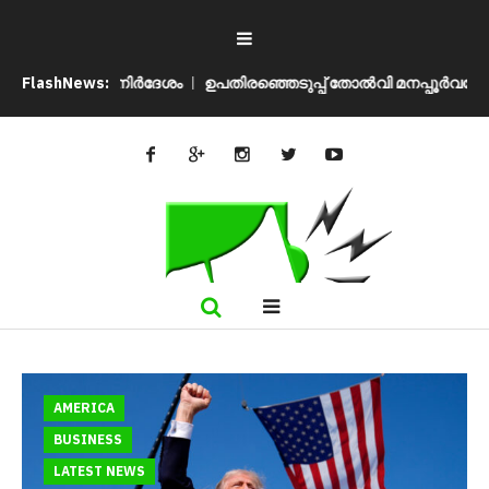
്ഞെടുപ്പ് തോൽവി മനപ്പൂർവമോ? ബിജെപിക്കെതിരെ അഖിലേഷ് യാദവ
FlashNews:
AMERICA
BUSINESS
LATEST NEWS