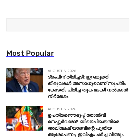
Most Popular
AUGUST 6, 2026
ട്രംപിന് തിരിച്ചടി; ഇറക്കുമതി
തീരുവകൾ അസാധുവെന്ന് സുപ്രീം
കോടതി, പിരിച്ച തുക മടക്കി നൽകാൻ
നിർദേശം
AUGUST 6, 2026
ഉപതിരഞ്ഞെടുപ്പ് തോൽവി
മനപ്പൂർവമോ? ബിജെപിക്കെതിരെ
അഖിലേഷ് യാദവിന്റെ പുതിയ
ആരോപണം; ഇവിഎം ചർച്ച വീണ്ടും