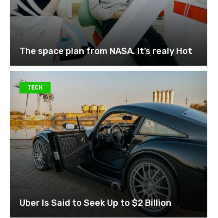
The space plan from NASA. It’s realy Hot
TECH
Uber Is Said to Seek Up to $2 Billion