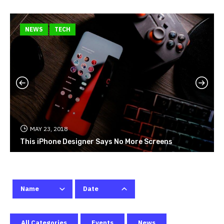
NEWS
TECH
MAY 23, 2018
This iPhone Designer Says No More Screens
Name
Date
All Categories
Events
News