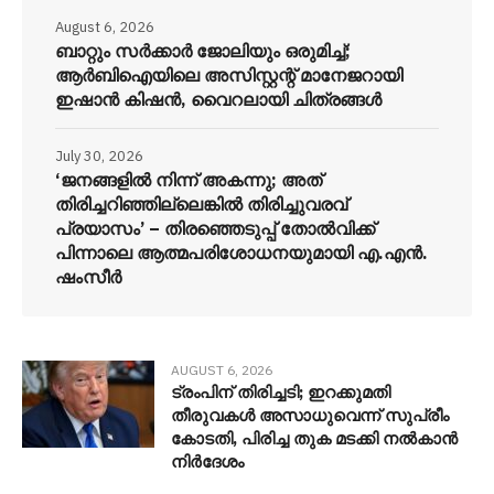
August 6, 2026
ബാറ്റും സർക്കാർ ജോലിയും ഒരുമിച്ച്;
ആർബിഐയിലെ അസിസ്റ്റന്റ് മാനേജറായി
ഇഷാൻ കിഷൻ, വൈറലായി ചിത്രങ്ങൾ
July 30, 2026
‘ജനങ്ങളിൽ നിന്ന് അകന്നു; അത്
തിരിച്ചറിഞ്ഞില്ലെങ്കിൽ തിരിച്ചുവരവ്
പ്രയാസം’ – തിരഞ്ഞെടുപ്പ് തോൽവിക്ക്
പിന്നാലെ ആത്മപരിശോധനയുമായി എ.എൻ.
ഷംസീർ
AUGUST 6, 2026
ട്രംപിന് തിരിച്ചടി; ഇറക്കുമതി
തീരുവകൾ അസാധുവെന്ന് സുപ്രീം
കോടതി, പിരിച്ച തുക മടക്കി നൽകാൻ
നിർദേശം