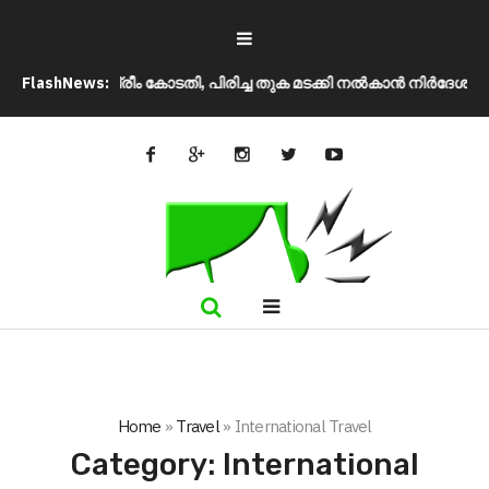
വെന്ന് സുപ്രീം കോടതി, പിരിച്ച തുക മടക്കി നൽകാൻ നിർദേശം
FlashNews:
ഉപത
Home
»
Travel
»
International Travel
Category:
International