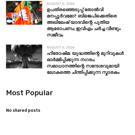
AUGUST 6, 2026
ഉപതിരഞ്ഞെടുപ്പ് തോൽവി
മനപ്പൂർവമോ? ബിജെപിക്കെതിരെ
അഖിലേഷ് യാദവിന്റെ പുതിയ
ആരോപണം; ഇവിഎം ചർച്ച വീണ്ടും
സജീവം
AUGUST 6, 2026
ഹിരോഷിമ: യുദ്ധത്തിന്റെ മുറിവുകൾ
ഓർമ്മിപ്പിക്കുന്ന നഗരം;
സമാധാനത്തിന്റെ സന്ദേശവുമായി
ലോകത്തെ ചിന്തിപ്പിക്കുന്ന സ്മാരകം
Most Popular
No shared posts