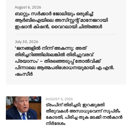
August 6, 2026
ബാറ്റും സർക്കാർ ജോലിയും ഒരുമിച്ച്;
ആർബിഐയിലെ അസിസ്റ്റന്റ് മാനേജറായി
ഇഷാൻ കിഷൻ, വൈറലായി ചിത്രങ്ങൾ
July 30, 2026
‘ജനങ്ങളിൽ നിന്ന് അകന്നു; അത്
തിരിച്ചറിഞ്ഞില്ലെങ്കിൽ തിരിച്ചുവരവ്
പ്രയാസം’ – തിരഞ്ഞെടുപ്പ് തോൽവിക്ക്
പിന്നാലെ ആത്മപരിശോധനയുമായി എ.എൻ.
ഷംസീർ
AUGUST 6, 2026
ട്രംപിന് തിരിച്ചടി; ഇറക്കുമതി
തീരുവകൾ അസാധുവെന്ന് സുപ്രീം
കോടതി, പിരിച്ച തുക മടക്കി നൽകാൻ
നിർദേശം