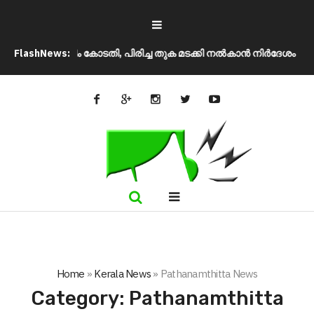
െന്ന് സുപ്രീം കോടതി, പിരിച്ച തുക മടക്കി നൽകാൻ നിർദേശം
FlashNews:
ഉപതി
Home
»
Kerala News
»
Pathanamthitta News
Category:
Pathanamthitta