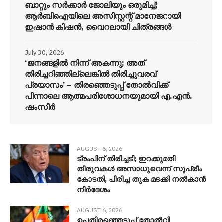
ബാറ്റും സർക്കാർ ജോലിയും ഒരുമിച്ച്;
ആർബിഐയിലെ അസിസ്റ്റന്റ് മാനേജറായി
ഇഷാൻ കിഷൻ, വൈറലായി ചിത്രങ്ങൾ
July 30, 2026
‘ജനങ്ങളിൽ നിന്ന് അകന്നു; അത്
തിരിച്ചറിഞ്ഞില്ലെങ്കിൽ തിരിച്ചുവരവ്
പ്രയാസം’ – തിരഞ്ഞെടുപ്പ് തോൽവിക്ക്
പിന്നാലെ ആത്മപരിശോധനയുമായി എ.എൻ.
ഷംസീർ
AUGUST 6, 2026
ട്രംപിന് തിരിച്ചടി; ഇറക്കുമതി
തീരുവകൾ അസാധുവെന്ന് സുപ്രീം
കോടതി, പിരിച്ച തുക മടക്കി നൽകാൻ
നിർദേശം
AUGUST 6, 2026
ഉപതിരഞ്ഞെടുപ്പ് തോൽവി