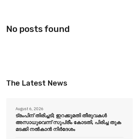
No posts found
The Latest News
August 6, 2026
ട്രംപിന് തിരിച്ചടി; ഇറക്കുമതി തീരുവകൾ
അസാധുവെന്ന് സുപ്രീം കോടതി, പിരിച്ച തുക
മടക്കി നൽകാൻ നിർദേശം