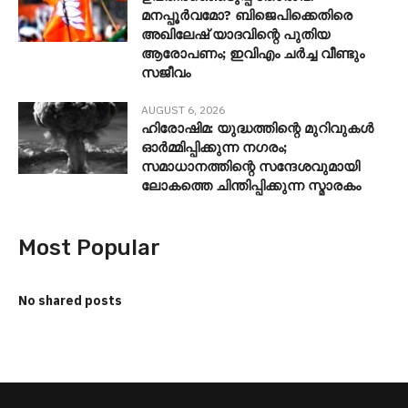
മനപ്പൂർവമോ? ബിജെപിക്കെതിരെ
അഖിലേഷ് യാദവിന്റെ പുതിയ
ആരോപണം; ഇവിഎം ചർച്ച വീണ്ടും
സജീവം
AUGUST 6, 2026
ഹിരോഷിമ: യുദ്ധത്തിന്റെ മുറിവുകൾ
ഓർമ്മിപ്പിക്കുന്ന നഗരം;
സമാധാനത്തിന്റെ സന്ദേശവുമായി
ലോകത്തെ ചിന്തിപ്പിക്കുന്ന സ്മാരകം
Most Popular
No shared posts