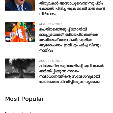
തീരുവകൾ അസാധുവെന്ന് സുപ്രീം
കോടതി, പിരിച്ച തുക മടക്കി നൽകാൻ
നിർദേശം
AUGUST 6, 2026
ഉപതിരഞ്ഞെടുപ്പ് തോൽവി
മനപ്പൂർവമോ? ബിജെപിക്കെതിരെ
അഖിലേഷ് യാദവിന്റെ പുതിയ
ആരോപണം; ഇവിഎം ചർച്ച വീണ്ടും
സജീവം
AUGUST 6, 2026
ഹിരോഷിമ: യുദ്ധത്തിന്റെ മുറിവുകൾ
ഓർമ്മിപ്പിക്കുന്ന നഗരം;
സമാധാനത്തിന്റെ സന്ദേശവുമായി
ലോകത്തെ ചിന്തിപ്പിക്കുന്ന സ്മാരകം
Most Popular