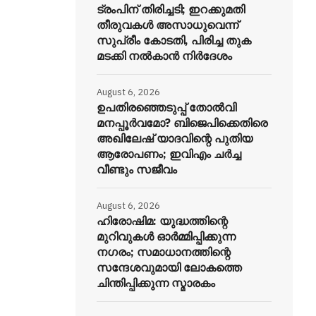
ട്രംപിന് തിരിച്ചടി; ഇറക്കുമതി
തീരുവകൾ അസാധുവെന്ന്
സുപ്രീം കോടതി, പിരിച്ച തുക
മടക്കി നൽകാൻ നിർദേശം
August 6, 2026
ഉപതിരഞ്ഞെടുപ്പ് തോൽവി
മനപ്പൂർവമോ? ബിജെപിക്കെതിരെ
അഖിലേഷ് യാദവിന്റെ പുതിയ
ആരോപണം; ഇവിഎം ചർച്ച
വീണ്ടും സജീവം
August 6, 2026
ഹിരോഷിമ: യുദ്ധത്തിന്റെ
മുറിവുകൾ ഓർമ്മിപ്പിക്കുന്ന
നഗരം; സമാധാനത്തിന്റെ
സന്ദേശവുമായി ലോകത്തെ
ചിന്തിപ്പിക്കുന്ന സ്മാരകം