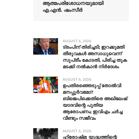
ആത്മപരിശോധനയുമായി
എ.എൻ. ഷംസീർ
AUGUST 6, 2026
ട്രംപിന് തിരിച്ചടി; ഇറക്കുമതി
തീരുവകൾ അസാധുവെന്ന്
സുപ്രീം കോടതി, പിരിച്ച തുക
മടക്കി നൽകാൻ നിർദേശം
AUGUST 6, 2026
ഉപതിരഞ്ഞെടുപ്പ് തോൽവി
മനപ്പൂർവമോ?
ബിജെപിക്കെതിരെ അഖിലേഷ്
യാദവിന്റെ പുതിയ
ആരോപണം; ഇവിഎം ചർച്ച
വീണ്ടും സജീവം
AUGUST 6, 2026
ഹിരോഷിമ: യുദ്ധത്തിന്റെ