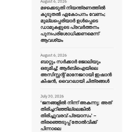
August 6, 2026
മഴക്കെടുതി നിയന്ത്രണത്തിൽ
കൂടുതൽ ഏകോപനം വേണം;
മുല്ലപ്പെരിയാർ ഉൾപ്പെടെ
ഡാമുകളുടെ പ്രവർത്തനം
പുനഃപരിശോധിക്കണമെന്ന്
ആവശ്യം
August 6, 2026
ബാറ്റും സർക്കാർ ജോലിയും
ഒരുമിച്ച്; ആർബിഐയിലെ
അസിസ്റ്റന്റ് മാനേജറായി ഇഷാൻ
കിഷൻ, വൈറലായി ചിത്രങ്ങൾ
July 30, 2026
‘ജനങ്ങളിൽ നിന്ന് അകന്നു; അത്
തിരിച്ചറിഞ്ഞില്ലെങ്കിൽ
തിരിച്ചുവരവ് പ്രയാസം’ –
തിരഞ്ഞെടുപ്പ് തോൽവിക്ക്
പിന്നാലെ