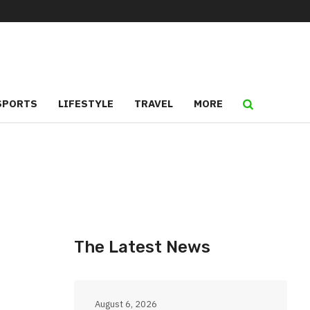
CONTACT US
ABOUT US
WIDGETS
TYPOGRAPHY
നപ്പൂർവമോ? ബിജെപിക്കെതിരെ അഖിലേഷ് യാദവിന്റെ പുതിയ ആരോപണം; ഇവിഎം
SPORTS
LIFESTYLE
TRAVEL
MORE
The Latest News
August 6, 2026