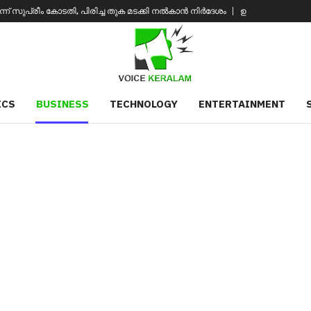
ം കോടതി, പിരിച്ച തുക മടക്കി നൽകാൻ നിർദേശം
ഉപതിരഞ്ഞെടുപ്പ് തോൽവി മ
ICS
BUSINESS
TECHNOLOGY
ENTERTAINMENT