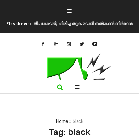
വെന്ന് സുപ്രീം കോടതി, പിരിച്ച തുക മടക്കി നൽകാൻ നിർദേശം
FlashNews:
ഉപത
Home
»
black
Tag:
black