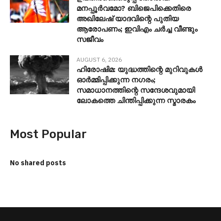
മനപ്പൂർവമോ? ബിജെപിക്കെതിരെ
അഖിലേഷ് യാദവിന്റെ പുതിയ
ആരോപണം; ഇവിഎം ചർച്ച വീണ്ടും
സജീവം
AUGUST 6, 2026
ഹിരോഷിമ: യുദ്ധത്തിന്റെ മുറിവുകൾ
ഓർമ്മിപ്പിക്കുന്ന നഗരം;
സമാധാനത്തിന്റെ സന്ദേശവുമായി
ലോകത്തെ ചിന്തിപ്പിക്കുന്ന സ്മാരകം
Most Popular
No shared posts