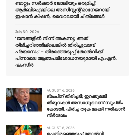
ബാറ്റും സർക്കാർ ജോലിയും ഒരുമിച്ച്;
ആർബിഐയിലെ അസിസ്റ്റന്റ് മാനേജറായി
ഇഷാൻ കിഷൻ, വൈറലായി ചിത്രങ്ങൾ
July 30, 2026
‘ജനങ്ങളിൽ നിന്ന് അകന്നു; അത്
തിരിച്ചറിഞ്ഞില്ലെങ്കിൽ തിരിച്ചുവരവ്
പ്രയാസം’ – തിരഞ്ഞെടുപ്പ് തോൽവിക്ക്
പിന്നാലെ ആത്മപരിശോധനയുമായി എ.എൻ.
ഷംസീർ
AUGUST 6, 2026
ട്രംപിന് തിരിച്ചടി; ഇറക്കുമതി
തീരുവകൾ അസാധുവെന്ന് സുപ്രീം
കോടതി, പിരിച്ച തുക മടക്കി നൽകാൻ
നിർദേശം
AUGUST 6, 2026
ഉപതിരഞ്ഞെടുപ്പ് തോൽവി