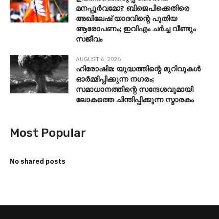
മനപ്പൂർവമോ? ബിജെപിക്കെതിരെ
അഖിലേഷ് യാദവിന്റെ പുതിയ
ആരോപണം; ഇവിഎം ചർച്ച വീണ്ടും
സജീവം
AUGUST 6, 2026
ഹിരോഷിമ: യുദ്ധത്തിന്റെ മുറിവുകൾ
ഓർമ്മിപ്പിക്കുന്ന നഗരം;
സമാധാനത്തിന്റെ സന്ദേശവുമായി
ലോകത്തെ ചിന്തിപ്പിക്കുന്ന സ്മാരകം
Most Popular
No shared posts