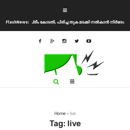
ുവെന്ന് സുപ്രീം കോടതി, പിരിച്ച തുക മടക്കി നൽകാൻ നിർദേശം
FlashNews:
ഉപ
Home
»
live
Tag:
live