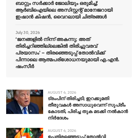
ബാറ്റും സർക്കാർ ജോലിയും ഒരുമിച്ച്;
ആർബിഐയിലെ അസിസ്റ്റന്റ് മാനേജറായി
ഇഷാൻ കിഷൻ, വൈറലായി ചിത്രങ്ങൾ
July 30, 2026
‘ജനങ്ങളിൽ നിന്ന് അകന്നു; അത്
തിരിച്ചറിഞ്ഞില്ലെങ്കിൽ തിരിച്ചുവരവ്
പ്രയാസം’ – തിരഞ്ഞെടുപ്പ് തോൽവിക്ക്
പിന്നാലെ ആത്മപരിശോധനയുമായി എ.എൻ.
ഷംസീർ
AUGUST 6, 2026
ട്രംപിന് തിരിച്ചടി; ഇറക്കുമതി
തീരുവകൾ അസാധുവെന്ന് സുപ്രീം
കോടതി, പിരിച്ച തുക മടക്കി നൽകാൻ
നിർദേശം
AUGUST 6, 2026
ഉപതിരഞ്ഞെടുപ്പ് തോൽവി